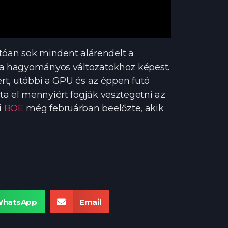
atóan sok mindent alárendelt a
k a hagyományos változatokhoz képest.
ert, utóbbi a GPU és az éppen futó
ta el mennyiért fogják vesztegetni az
i
BOE
még februárban beelőzte, akik
hatsApp
Email