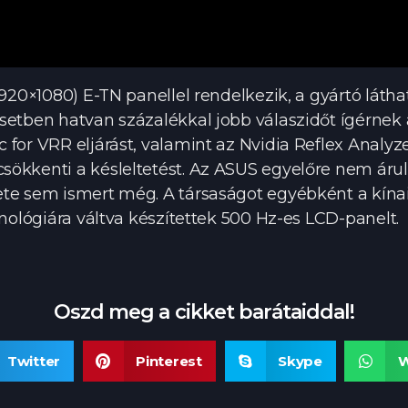
1920×1080) E-TN panellel rendelkezik, a gyártó láth
esetben hatvan százalékkal jobb válaszidőt ígérne
for VRR eljárást, valamint az Nvidia Reflex Analyz
ökkenti a késleltetést. Az ASUS egyelőre nem árul
ete sem ismert még. A társaságot egyébként a kína
hnológiára váltva készítettek 500 Hz-es LCD-panelt.
Oszd meg a cikket barátaiddal!
Twitter
Pinterest
Skype
W