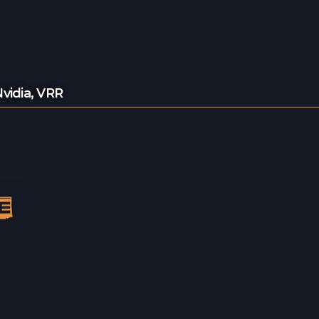
vidia
,
VRR