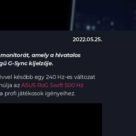
2022.05.25.
 monitorát, amely a hivatalos
gű G-Sync kijelzője.
t évvel később egy 240 Hz-es változat
lmúlja az
ASUS RoG Swift 500 Hz
a profi játékosok igényeihez.