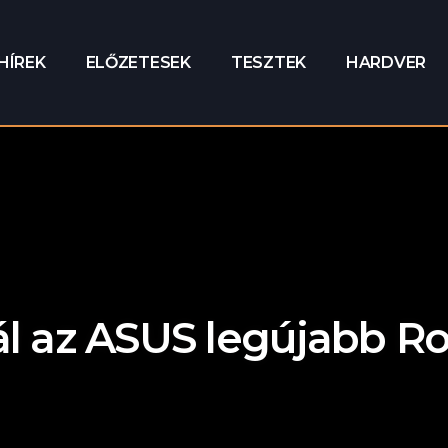
HÍREK
ELŐZETESEK
TESZTEK
HARDVER
ál az ASUS legújabb R