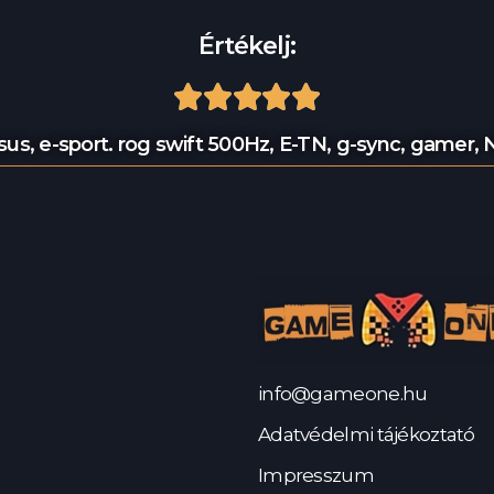
Értékelj:





sus
,
e-sport. rog swift 500Hz
,
E-TN
,
g-sync
,
gamer
,
N
info@gameone.hu
Adatvédelmi tájékoztató
Impresszum