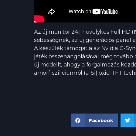
Az új monitor 24.1 hüvelykes Full HD (
sebességnek, az új generációs panel 
A készülék támogatja az Nvidia G-Sync 
játék összehangolásával még tovább cs
új modellt, ahogy a forgalmazás kezd
amorf-sziliciumról (a-Si) oxid-TFT tec
Facebook