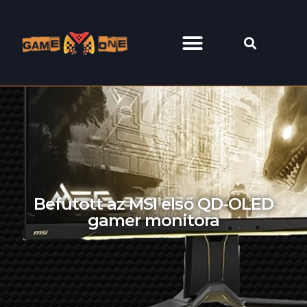
Befutott az MSI első QD-OLED
gamer monitora