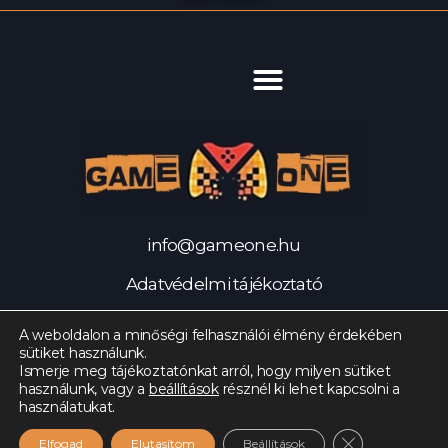
info@gameone.hu
Adatvédelmi tájékoztató
Impresszum
A weboldalon a minőségi felhasználói élmény érdekében
sütiket használunk.
© 2021 Az oldalt készítette: Balance Media
Ismerje meg tájékoztatónkat arról, hogy milyen sütiket
használunk, vagy a
beállítások
résznél ki lehet kapcsolni a
használatukat.
CLOSE GDPR
Elfogad
Elutasítom
Beállítások