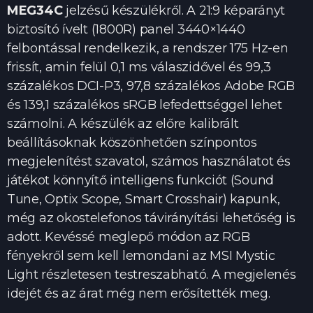
MEG34C
jelzésű készülékről. A 21:9 képarányt
biztosító ívelt (1800R) panel 3440×1440
felbontással rendelkezik, a rendszer 175 Hz-en
frissít, amin felül 0,1 ms válaszidővel és 99,3
százalékos DCI-P3, 97,8 százalékos Adobe RGB
és 139,1 százalékos sRGB lefedettséggel lehet
számolni. A készülék az előre kalibrált
beállításoknak köszönhetően színpontos
megjelenítést szavatol, számos használatot és
játékot könnyítő intelligens funkciót (Sound
Tune, Optix Scope, Smart Crosshair) kapunk,
még az okostelefonos távirányítási lehetőség is
adott. Kevéssé meglepő módon az RGB
fényekről sem kell lemondani az MSI Mystic
Light részletesen testreszabható. A megjelenés
idejét és az árat még nem erősítették meg.