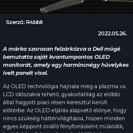
Szerző: R4bbit
2022.05.26.
A márka szorosan felzárkózva a Dell mögé
bemutatta saját kvantumpontos OLED
monitorát, amely egy harmincnégy hüvelykes
ívelt panelt visel.
Az OLED technológia hajnala még a plazma vs.
LCD időszakra tehető, gyakorlatilag az előbbi
által hagyott piaci résen keresztül került
előtérbe. Az OLED eljárás alapvető előnye, hogy
nincs szükség háttérvilágításra, hiszen minden
egyes képpont önálló fényforrásként működik,