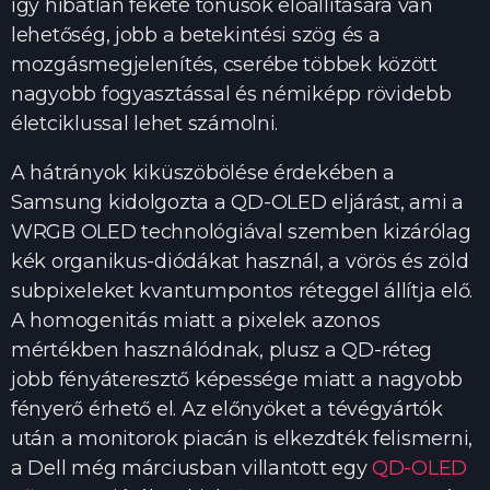
így hibátlan fekete tónusok előállítására van
lehetőség, jobb a betekintési szög és a
mozgásmegjelenítés, cserébe többek között
nagyobb fogyasztással és némiképp rövidebb
életciklussal lehet számolni.
A hátrányok kiküszöbölése érdekében a
Samsung kidolgozta a QD-OLED eljárást, ami a
WRGB OLED technológiával szemben kizárólag
kék organikus-diódákat használ, a vörös és zöld
subpixeleket kvantumpontos réteggel állítja elő.
A homogenitás miatt a pixelek azonos
mértékben használódnak, plusz a QD-réteg
jobb fényáteresztő képessége miatt a nagyobb
fényerő érhető el. Az előnyöket a tévégyártók
után a monitorok piacán is elkezdték felismerni,
a Dell még márciusban villantott egy
QD-OLED