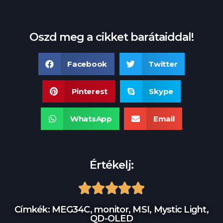
Oszd meg a cikket barátaiddal!
Facebook
Twitter
Pinterest
Skype
WhatsApp
Email
Értékelj:





Címkék:
MEG34C
,
monitor
,
MSI
,
Mystic Light
,
QD-OLED