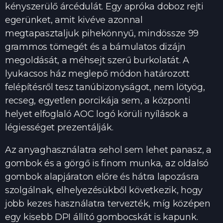
kényszerülő árcédulát. Egy apróka doboz rejti
egerünket, amit kivéve azonnal
megtapasztaljuk pihekönnyű, mindössze 99
grammos tömegét és a bámulatos dizájn
megoldását, a méhsejt szerű burkolatát. A
lyukacsos ház meglepő módon határozott
felépítésről tesz tanúbizonyságot, nem lötyög,
recseg, egyetlen porcikája sem, a központi
helyet elfoglaló AOC logó körüli nyílások a
légiességet prezentálják.
Az anyaghasználatra sehol sem lehet panasz, a
gombok és a görgő is finom munka, az oldalsó
gombok alapjáraton előre és hátra lapozásra
szolgálnak, elhelyezésükből következik, hogy
jobb kezes használatra tervezték, míg középen
egy kisebb DPI állító gombocskát is kapunk.