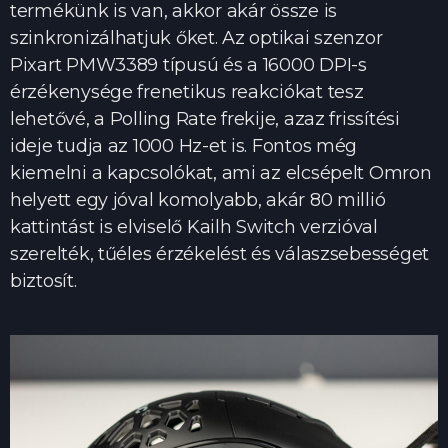
termékünk is van, akkor akár össze is
szinkronizálhatjuk őket. Az optikai szenzor
Pixart PMW3389 típusú és a 16000 DPI-s
érzékenysége frenetikus reakciókat tesz
lehetővé, a Polling Rate frekije, azaz frissítési
ideje tudja az 1000 Hz-et is. Fontos még
kiemelni a kapcsolókat, ami az elcsépelt Omron
helyett egy jóval komolyabb, akár 80 millió
kattintást is elviselő Kailh Switch verzióval
szerelték, tűéles érzékelést és válaszsebességet
biztosít.