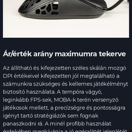
Ár/érték arány maximumra tekerve
Az állítható és kifejezetten széles skálán mozgó
DPI értékeivel kifejezetten jól megtalálható a
számunkra szükséges és kellemes játékélményt
biztosító használata. A tempóra vágyó,
leginkább FPS-sek, MOBA-k terén versenyző
játékosok mellett, a precízségre és pontosságra
igényt tartó stratégiázók sem fognak
panaszkodni rá. A minél profibb használat
érdekében megkívánja a jó egéralátét jelenlétét,