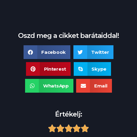
Oszd meg a cikket barátaiddal!
Facebook
Twitter
Pinterest
Skype
WhatsApp
Email
Értékelj:




