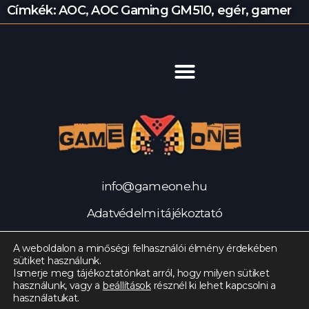
Címkék:
AOC
,
AOC Gaming GM510
,
egér
,
gamer
info@gameone.hu
Adatvédelmi tájékoztató
Impresszum
A weboldalon a minőségi felhasználói élmény érdekében
sütiket használunk.
© 2021 Az oldalt készítette: Balance Media
Ismerje meg tájékoztatónkat arról, hogy milyen sütiket
használunk, vagy a
beállítások
résznél ki lehet kapcsolni a
használatukat.