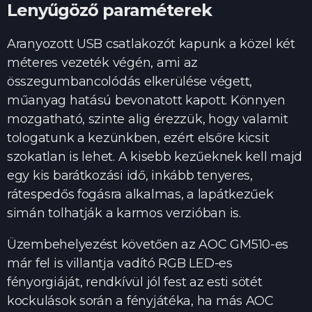
Lenyűgöző paraméterek
Aranyozott USB csatlakozót kapunk a közel két
méteres vezeték végén, ami az
összegumbancolódás elkerülése végett,
műanyag hatású bevonatott kapott. Könnyen
mozgatható, szinte alig érezzük, hogy valamit
tologatunk a kezünkben, ezért elsőre kicsit
szokatlan is lehet. A kisebb kezűeknek kell majd
egy kis barátkozási idő, inkább tenyeres,
rátespedős fogásra alkalmas, a lapátkezűek
simán tolhatják a karmos verzióban is.
Üzembehelyezést követően az AOC GM510-es
már fel is villantja vadító RGB LED-es
fényorgiáját, rendkívül jól fest az esti sötét
kockulások során a fényjátéka, ha más AOC