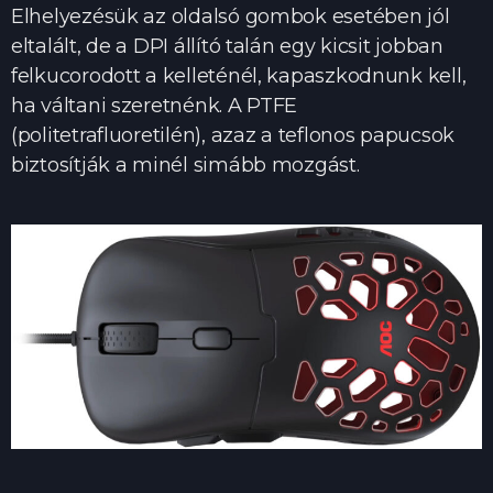
Elhelyezésük az oldalsó gombok esetében jól
eltalált, de a DPI állító talán egy kicsit jobban
felkucorodott a kelleténél, kapaszkodnunk kell,
ha váltani szeretnénk. A PTFE
(politetrafluoretilén), azaz a teflonos papucsok
biztosítják a minél simább mozgást.