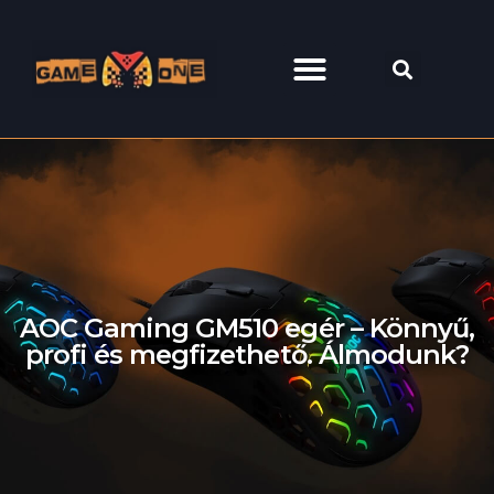
AOC Gaming GM510 egér – Könnyű,
profi és megfizethető. Álmodunk?