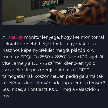
A
DualUp
monitor lényege, hogy két monitornál
sokkal kevesebb helyet foglal, ugyanakkor a
hasznos képernyőfelület megduplázódik. A
monitor SDQHD (2560 x 2880) Nano IPS-kijelzőt
visel, amely a DCI-P3 színtér kilencvennyolc
százalékát képes megjeleníteni, a HDR10
támogatásnak köszönhetően pedig garantáltak
az élénk színek. A gyári adatlap szerint a fényerő
300 nites, a kontraszt 1000:1, míg a válaszidő 5
ms.