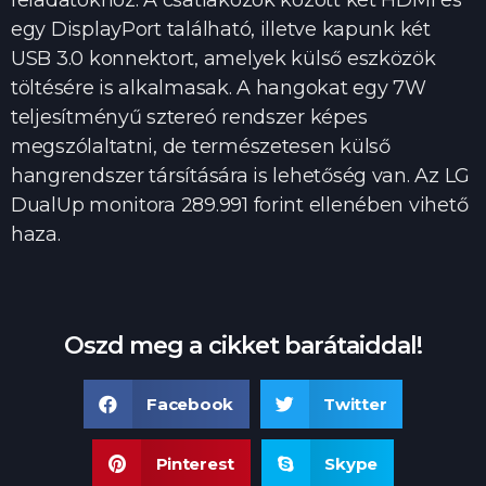
feladatokhoz. A csatlakozók között két HDMI és
egy DisplayPort található, illetve kapunk két
USB 3.0 konnektort, amelyek külső eszközök
töltésére is alkalmasak. A hangokat egy 7W
teljesítményű sztereó rendszer képes
megszólaltatni, de természetesen külső
hangrendszer társítására is lehetőség van. Az LG
DualUp monitora 289.991 forint ellenében vihető
haza.
Oszd meg a cikket barátaiddal!
Facebook
Twitter
Pinterest
Skype