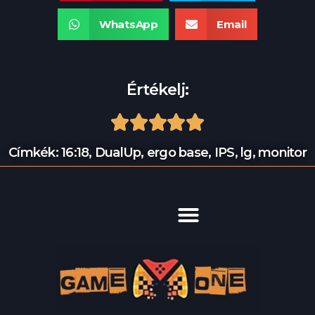
WhatsApp
Email
Értékelj:





Címkék:
16:18
,
DualUp
,
ergo base
,
IPS
,
lg
,
monitor