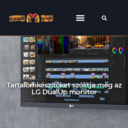
Tartalomkészítőket szólítja meg az
LG DualUp monitor