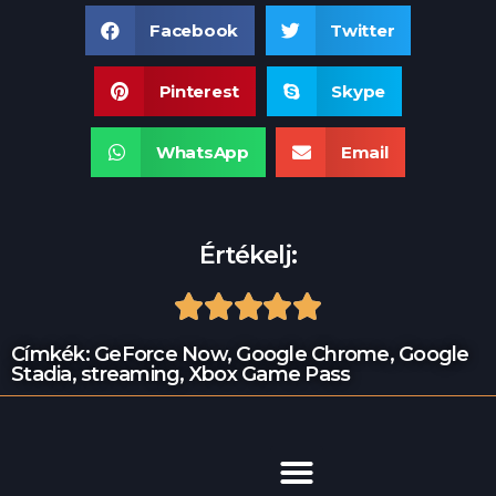
Facebook
Twitter
Pinterest
Skype
WhatsApp
Email
Értékelj:





Címkék:
GeForce Now
,
Google Chrome
,
Google
Stadia
,
streaming
,
Xbox Game Pass