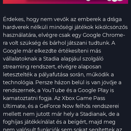
Érdekes, hogy nem vevők az emberek a drága
hardverek nélküli minőségi játékok kikölcsönzős
használatára, elvégre csak egy Google Chrome-
ra volt szükség és bárhol játszani tudtunk. A
Google már elkezdte értékesíteni más
vállalatoknak a Stadia alapjául szolgáló
streaming rendszert, elvégre alaposan
letesztelték a pályafutása során, működik a
technológia. Persze házon belül is van jövője a
rendszernek, a YouTube és a Google Play is
kamatoztatni fogja. Az Xbox Game Pass
Ultimate, és a GeForce Now felhős rendszerei
mellett nem jutott már hely a Stadianak, de a
foghíjas játékkínálat és a beígért, majd meg
nem valósult funkciók sem sokat segítettek az