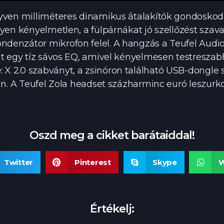
yven milliméteres dinamikus átalakítók gondoskodna
en kényelmetlen, a fülpárnákat jó szellőzést szavatol
denzátor mikrofon felel. A hangzás a Teufel Audio
nt egy tíz sávos EQ, amivel kényelmesen testreszab
 2.0 szabványt, a zsinóron található USB-dongle se
an. A Teufel Zola headset százharminc euró leszurk
Oszd meg a cikket barátaiddal!
Twitter
Pinterest
Skype
W
Értékelj: