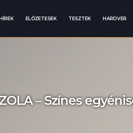
HÍREK
ELŐZETESEK
TESZTEK
HARDVER
ZOLA – Színes egyéni