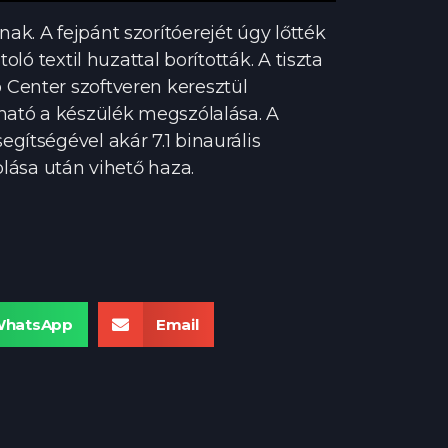
k. A fejpánt szorítóerejét úgy lőtték
ó textil huzattal borították. A tiszta
 Center szoftveren keresztül
ható a készülék megszólalása. A
gítségével akár 7.1 binaurális
olása után vihető haza.
hatsApp
Email