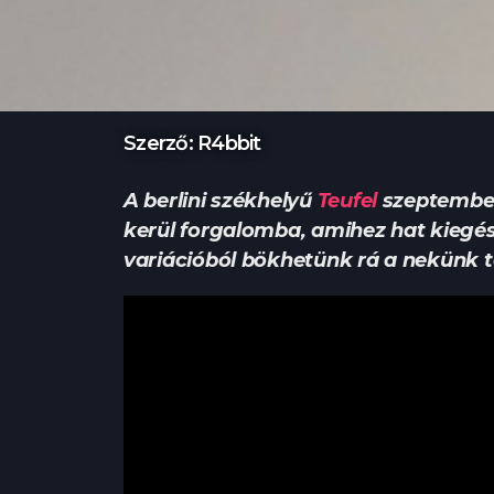
Szerző: R4bbit
A berlini székhelyű
Teufel
szeptemberb
kerül forgalomba, amihez hat kiegész
variációból bökhetünk rá a nekünk t