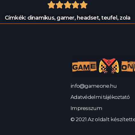





Címkék:
dinamikus
,
gamer
,
headset
,
teufel
,
zola
info@gameone.hu
Adatvédelmi tájékoztató
Impresszum
© 2021 Az oldalt készítet