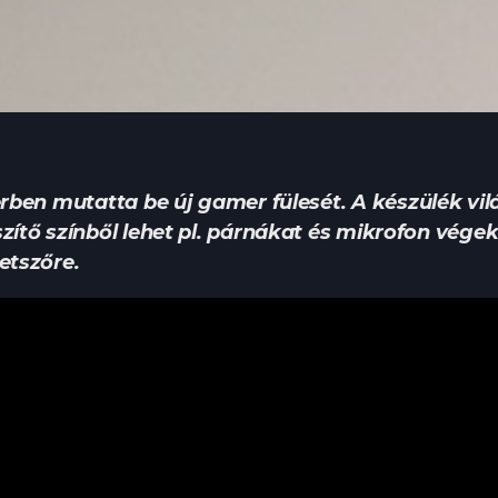
en mutatta be új gamer fülesét. A készülék vil
ítő színből lehet pl. párnákat és mikrofon végek
etszőre.