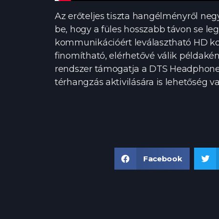
Az erőteljes tiszta hangélményről neg
be, hogy a füles hosszabb távon se legy
kommunikációért leválasztható HD kon
finomítható, elérhetővé válik példaké
rendszer támogatja a DTS Headphone: X
térhangzás aktivilására is lehetőség v
Facebook