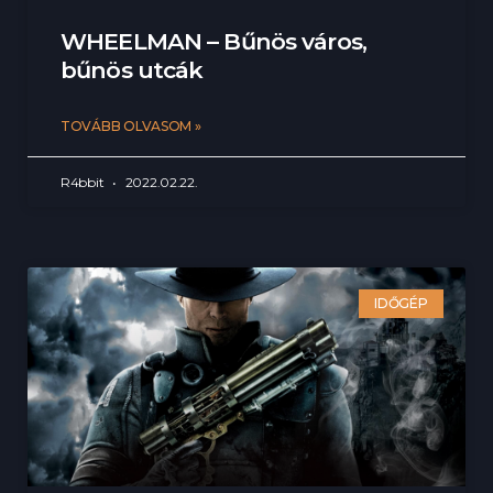
WHEELMAN – Bűnös város,
bűnös utcák
TOVÁBB OLVASOM »
R4bbit
2022.02.22.
IDŐGÉP