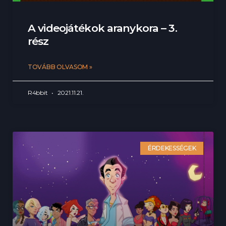
A videojátékok aranykora – 3.
rész
TOVÁBB OLVASOM »
R4bbit
2021.11.21.
ÉRDEKESSÉGEK