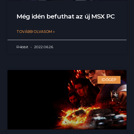
Még idén befuthat az új MSX PC
TOVÁBB OLVASOM »
R4bbit
2022.06.26.
IDŐGÉP