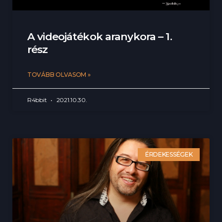
A videojátékok aranykora – 1.
rész
TOVÁBB OLVASOM »
R4bbit
2021.10.30.
ÉRDEKESSÉGEK