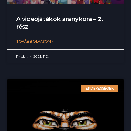
A videojátékok aranykora – 2.
rész
TOVÁBB OLVASOM »
R4bbit
2021.11.10.
ÉRDEKESSÉGEK