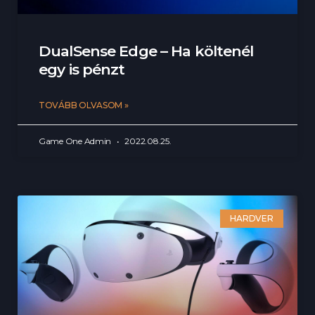
DualSense Edge – Ha költenél
egy is pénzt
TOVÁBB OLVASOM »
Game One Admin
2022.08.25.
HARDVER