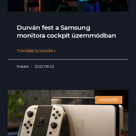
Durván fest a Samsung
monitora cockpit üzemmódban
TOVÁBB OLVASOM »
R4bbit
2022.08.23.
HARDVER