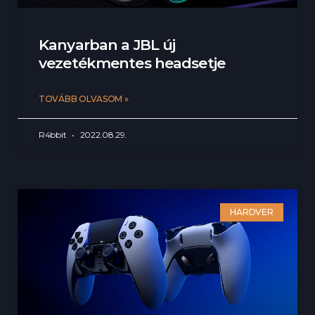
Kanyarban a JBL új
vezetékmentes headsetje
TOVÁBB OLVASOM »
R4bbit
2022.08.29.
HARDVER