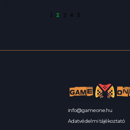
1
2
3
4
5
info@gameone.hu
Adatvédelmi tájékoztató