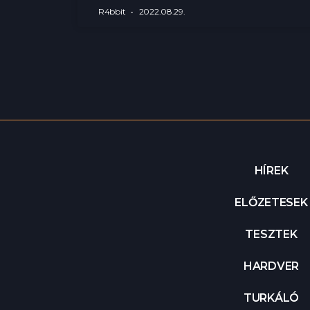
R4bbit
2022.08.29.
HÍREK
ELŐZETESEK
TESZTEK
HARDVER
TURKÁLÓ