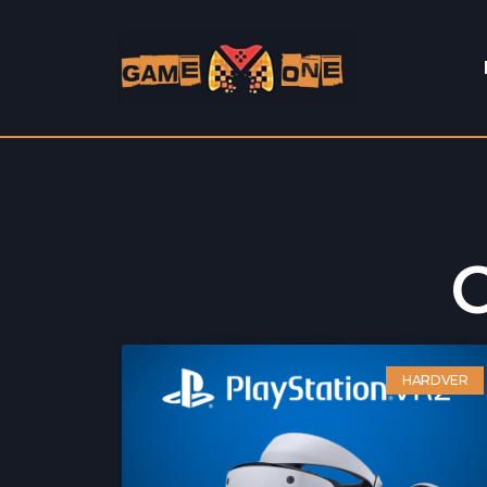
C
HARDVER