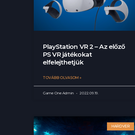
PlayStation VR 2 – Az előző
PS VR játékokat
elfelejthetjük
TOVÁBB OLVASOM »
Game One Admin
2022.09.19.
HARDVER