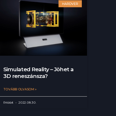
HARDVER
Simulated Reality – Jöhet a
3D reneszánsza?
TOVÁBB OLVASOM »
R4bbit
2022.08.30.