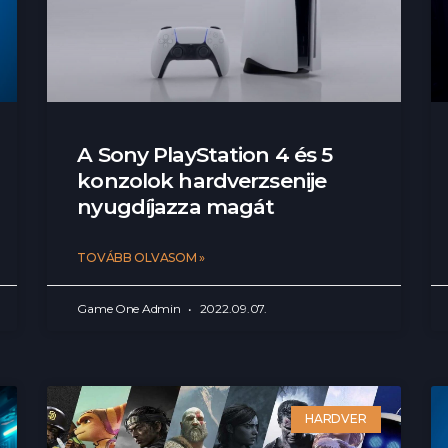
A Sony PlayStation 4 és 5
konzolok hardverzsenije
nyugdíjazza magát
TOVÁBB OLVASOM »
Game One Admin
2022.09.07.
HARDVER