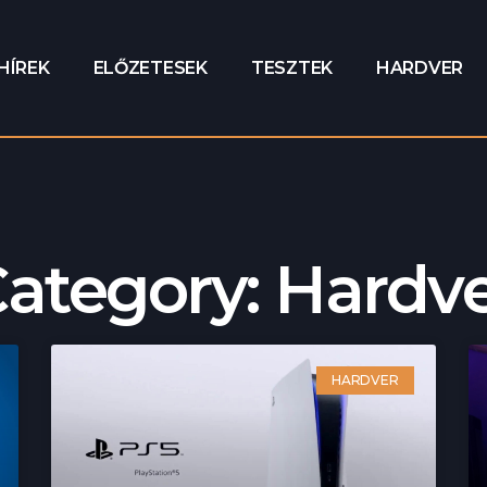
HÍREK
ELŐZETESEK
TESZTEK
HARDVER
ategory: Hardv
HARDVER