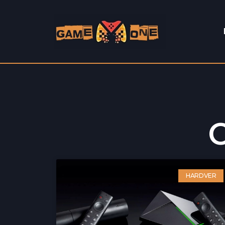
C
HARDVER