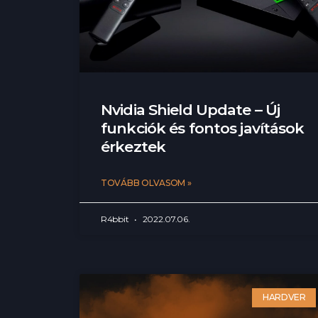
Nvidia Shield Update – Új
funkciók és fontos javítások
érkeztek
TOVÁBB OLVASOM »
R4bbit
2022.07.06.
HARDVER