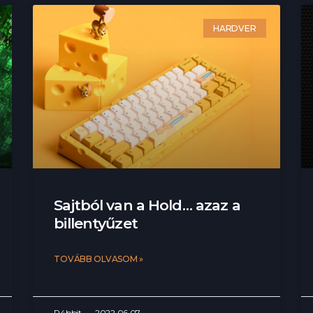
HARDVER
Sajtból van a Hold… azaz a
billentyűzet
TOVÁBB OLVASOM »
R4bbit
2022.06.07.