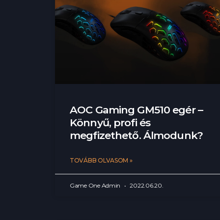
AOC Gaming GM510 egér –
Könnyű, profi és
megfizethető. Álmodunk?
TOVÁBB OLVASOM »
Game One Admin
2022.06.20.