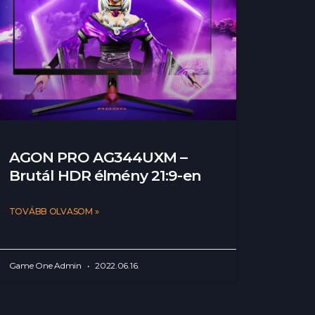
AGON PRO AG344UXM –
Brutál HDR élmény 21:9-en
TOVÁBB OLVASOM »
Game One Admin
2022.06.16.