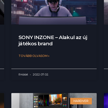
SONY INZONE – Alakul az új
játékos brand
TOVÁBB OLVASOM »
R4bbit
2022.07.02.
HARDVER