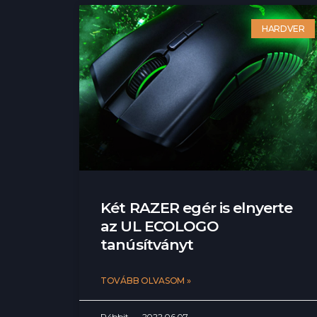
HARDVER
Két RAZER egér is elnyerte
az UL ECOLOGO
tanúsítványt
TOVÁBB OLVASOM »
R4bbit
2022.06.07.