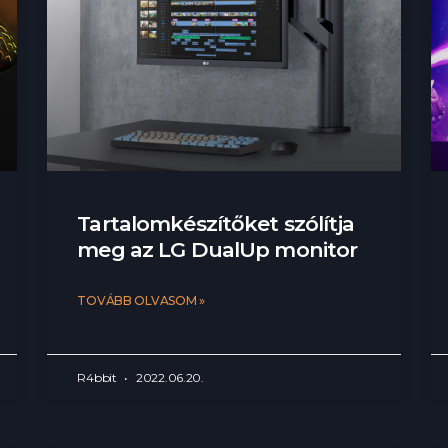
Tartalomkészítőket szólítja
meg az LG DualUp monitor
TOVÁBB OLVASOM »
R4bbit
2022.06.20.