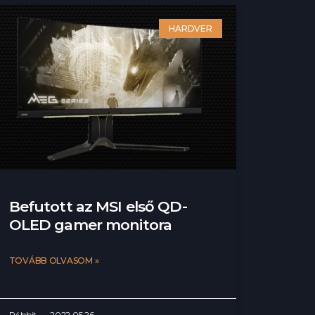
HARDVER
Befutott az MSI első QD-
OLED gamer monitora
TOVÁBB OLVASOM »
R4bbit
2022.05.26.