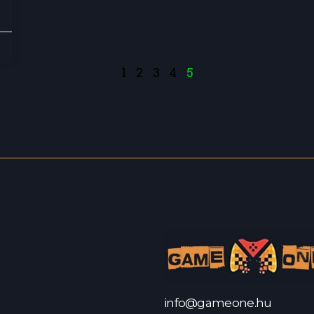
1
2
3
4
5
info@gameone.hu