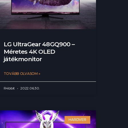
LG UltraGear 48GQ900 –
Méretes 4K OLED
játékmonitor
TOVÁBB OLVASOM »
R4bbit
2022.06.30.
HARDVER