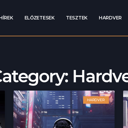
HÍREK
ELŐZETESEK
TESZTEK
HARDVER
ategory: Hardv
HARDVER